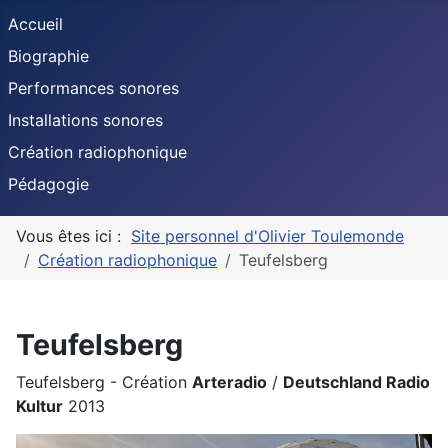
Accueil
Biographie
Performances sonores
Installations sonores
Création radiophonique
Pédagogie
Vous êtes ici :
Site personnel d'Olivier Toulemonde
Création radiophonique
Teufelsberg
Teufelsberg
Teufelsberg - Création
Arteradio
/
Deutschland Radio
Kultur
2013